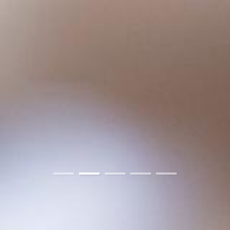
01
02
03
04
05