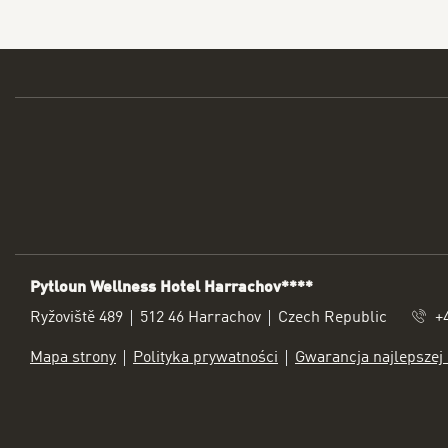
CZYTAJ WIĘCEJ
Pytloun Wellness Hotel Harrachov****
ADRES
Ryžoviště 489
512 46 Harrachov
Czech Republic
+
Mapa strony
Polityka prywatności
Gwarancja najlepszej