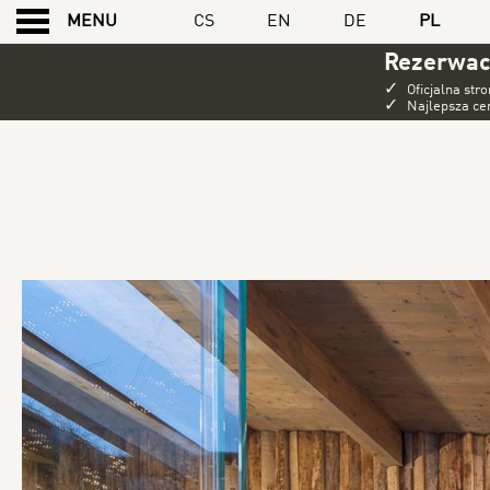
CS
EN
DE
PL
MENU
Rezerwac
✓
Oficjalna str
✓
Najlepsza c
VIDEO
FEATURED