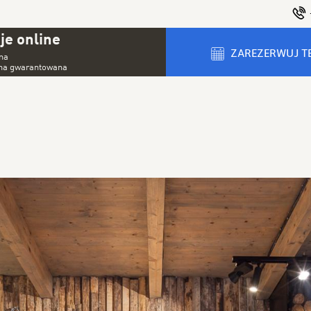
je online
ZAREZERWUJ T
ona
ena gwarantowana