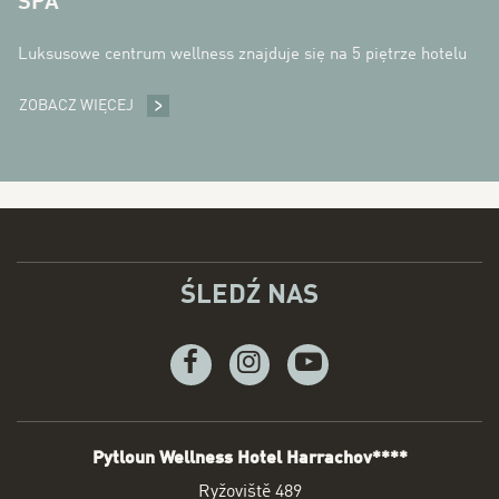
SPA
Luksusowe centrum wellness znajduje się na 5 piętrze hotelu
ZOBACZ WIĘCEJ
SPA
ŚLEDŹ NAS
Facebook
Instagram
Youtube
Pytloun Wellness Hotel Harrachov****
ADRES
Ryžoviště 489