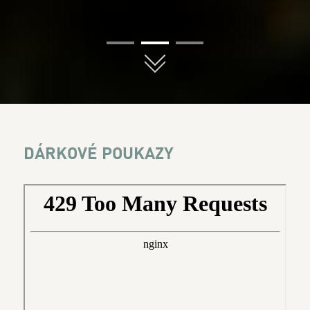
01
02
03
DÁRKOVÉ POUKAZY